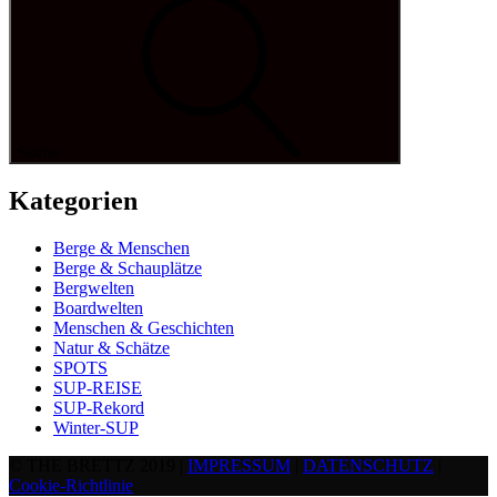
Suche
Kategorien
Berge & Menschen
Berge & Schauplätze
Bergwelten
Boardwelten
Menschen & Geschichten
Natur & Schätze
SPOTS
SUP-REISE
SUP-Rekord
Winter-SUP
© THE BRETTZ 2019 |
IMPRESSUM
|
DATENSCHUTZ
|
Cookie-Richtlinie