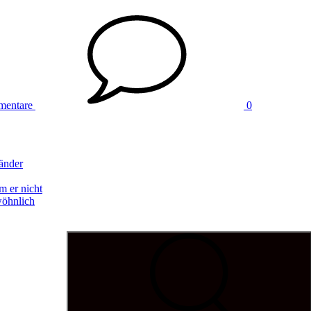
mentare
0
änder
 er nicht
wöhnlich