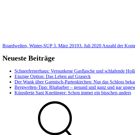
Boardwelten, Winter-SUP
3. März 2019
3. Juli 2020
Anzahl der Kom
Neueste Beiträge
Schneefernerhaus: Versunkene Gasflasche und schlafende Holl
Einzige Option: Das Leben auf Graseck
Der Wank über Garmisch-Partenkirchen: Nur das Schloss bekam
Bergwelten-Tipp: Rhabarber – gesund und ganz und gar unge
Künstlerin Sani Kneitinger: Schon immer ein bisschen anders