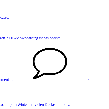
zen. SUP-Snowboarding ist das coolste…
mmentare
0
Roadtrip im Winter mit vielen Decken – und…