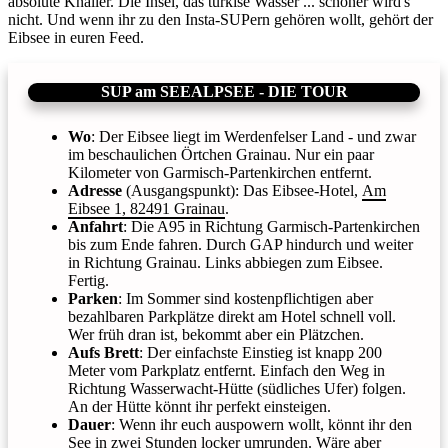
absolute Knaller. Die Insel, das türkise Wasser ... schöner wird's
nicht. Und wenn ihr zu den Insta-SUPern gehören wollt, gehört der
Eibsee in euren Feed.
SUP am SEEALPSEE - DIE TOUR
Wo
: Der Eibsee liegt im Werdenfelser Land - und zwar
im beschaulichen Örtchen Grainau. Nur ein paar
Kilometer von Garmisch-Partenkirchen entfernt.
Adresse
(Ausgangspunkt): Das Eibsee-Hotel,
Am
Eibsee 1, 82491 Grainau
.
Anfahrt
: Die A95 in Richtung Garmisch-Partenkirchen
bis zum Ende fahren. Durch GAP hindurch und weiter
in Richtung Grainau. Links abbiegen zum Eibsee.
Fertig.
Parken
: Im Sommer sind kostenpflichtigen aber
bezahlbaren Parkplätze direkt am Hotel schnell voll.
Wer früh dran ist, bekommt aber ein Plätzchen.
Aufs Brett
: Der einfachste Einstieg ist knapp 200
Meter vom Parkplatz entfernt. Einfach den Weg in
Richtung Wasserwacht-Hütte (südliches Ufer) folgen.
An der Hütte könnt ihr perfekt einsteigen.
Dauer
: Wenn ihr euch auspowern wollt, könnt ihr den
See in zwei Stunden locker umrunden. Wäre aber